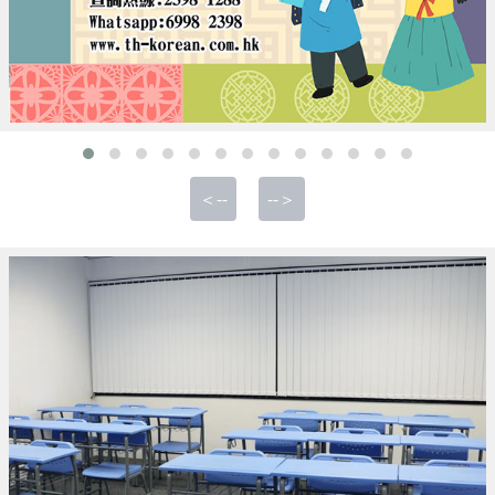
＜--
--＞