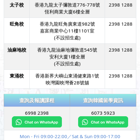
太子校
香港九龍太子彌敦道776-778號
2398 1288
恆利商業大廈6樓全層
旺角校
香港九龍旺角廣東道982號
2398 1288
嘉富商業中心11樓1101室
(不設招生處)
油麻地校
香港九龍油麻地彌敦道545號
2398 1288
安利大廈1樓全層
(不設招生處)
東涌校
香港新界大嶼山東涌健東路1號
2398 1288
映灣園映灣薈2B號舖
查詢及報讀課程
查詢韓國留學資訊
6998 2398
6073 5923
Mon - Fri 09:00-22:00／Sat & Sun 09:00-17:00